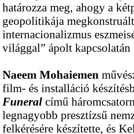
határozza meg, ahogy a két
geopolitikája megkonstruált
internacionalizmus eszmeis
világgal” ápolt kapcsolatán 
Naeem Mohaiemen
művésze
film- és installáció készítés
Funeral
című háromcsatorná
legnagyobb presztízsű nemze
felkérésére készítette, és K