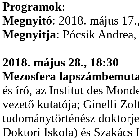
Programok
:
Megnyitó
: 2018. május 17.
Megnyitja
: Pócsik Andrea, 
2018. május 28., 18:30
Mezosfera lapszámbemut
és író, az Institut des Mo
vezető kutatója; Ginelli Zol
tudománytörténész doktorj
Doktori Iskola) és Szakács E