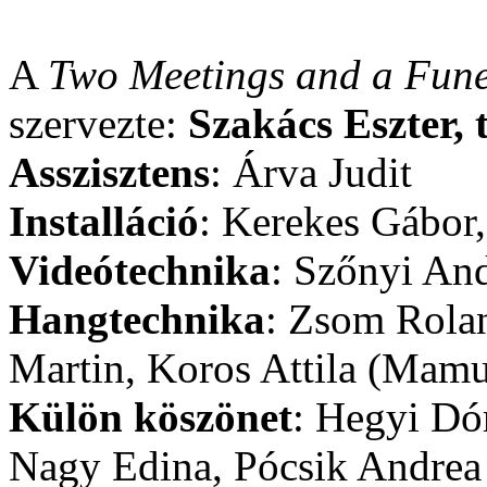
A
Two Meetings and a Fune
szervezte:
Szakács Eszter, 
Asszisztens
: Árva Judit
Installáció
: Kerekes Gábor,
Videótechnika
: Szőnyi An
Hangtechnika
: Zsom Rolan
Martin, Koros Attila (Mam
Külön köszönet
: Hegyi Dór
Nagy Edina, Pócsik Andrea