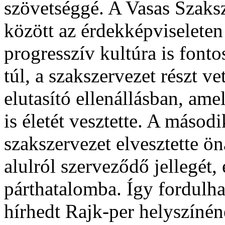
szövetséggé. A Vasas Szaks
között az érdekképviseleten
progresszív kultúra is fonto
túl, a szakszervezet részt ve
elutasító ellenállásban, ame
is életét vesztette. A másod
szakszervezet elvesztette ön
alulról szerveződő jellegét
párthatalomba. Így fordulha
hírhedt Rajk-per helyszínén