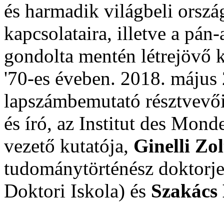
és harmadik világbeli orszá
kapcsolataira, illetve a pá
gondolta mentén létrejövő k
'70-es éveben. 2018. május
lapszámbemutató résztvevő
és író, az Institut des Mo
vezető kutatója,
Ginelli Zol
tudománytörténész doktorj
Doktori Iskola) és
Szakács 