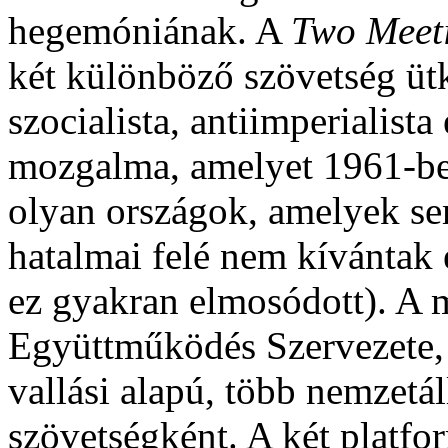
hegemóniának. A
Two Meet
két különböző szövetség ütk
szocialista, antiimperialist
mozgalma, amelyet 1961-ben
olyan országok, amelyek sem
hatalmai felé nem kívántak 
ez gyakran elmosódott). A 
Együttműködés Szervezete,
vallási alapú, több nemzetá
szövetségként. A két platfo