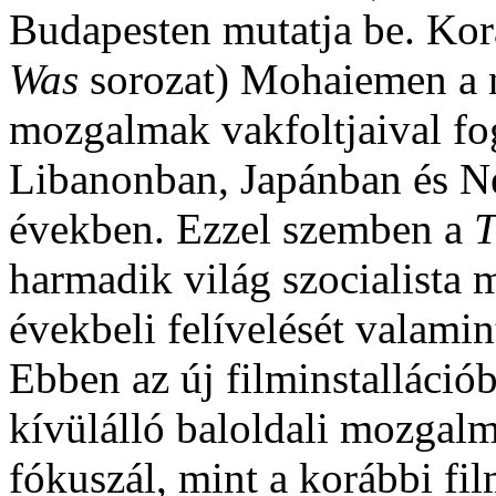
Budapesten mutatja be. Korá
Was
sorozat) Mohaiemen a n
mozgalmak vakfoltjaival fo
Libanonban, Japánban és N
években. Ezzel szemben a
T
harmadik világ szocialista 
évekbeli felívelését valamin
Ebben az új filminstalláció
kívülálló baloldali mozgal
fókuszál, mint a korábbi fi