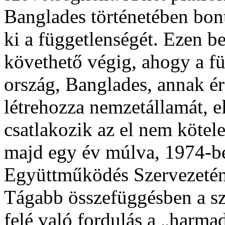
Banglades történetében bon
ki a függetlenségét. Ezen b
követhető végig, ahogy a f
ország, Banglades, annak ér
létrehozza nemzetállamát, e
csatlakozik az el nem köte
majd egy év múlva, 1974-be
Együttműködés Szervezeténe
Tágabb összefüggésben a sz
felé való fordulás a „harmad