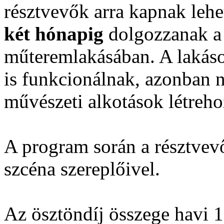
résztvevők arra kapnak leh
két hónapig
dolgozzanak 
műteremlakásában. A lakás
is funkcionálnak, azonban
művészeti alkotások létrehoz
A program során a résztvev
szcéna szereplőivel.
Az ösztöndíj összege havi