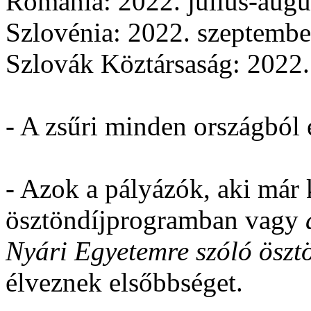
Románia: 2022. július-augu
Szlovénia: 2022. szeptembe
Szlovák Köztársaság: 2022
- A zsűri minden országból e
- Azok a pályázók, aki már 
ösztöndíjprogramban vagy
Nyári Egyetemre szóló ösz
élveznek elsőbbséget.