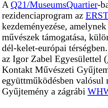
A
Q21/MuseumsQuartier
-b
rezidenciaprogram az
ERST
kezdeményezése, amelynek c
művészek támogatása, különö
dél-kelet-európai térségben
az Igor Zabel Egyesülettel (
Kontakt Művészeti Gyűjtem
együttműködésben valósul 
Gyűjtemény a zágrábi
WHW 