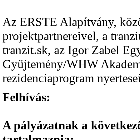
Az ERSTE Alapítvány, közö
projektpartnereivel, a tranzit
tranzit.sk, az Igor Zabel E
Gyűjtemény/WHW Akademija
rezidenciaprogram nyerteseit
Felhívás:
A pályázatnak a következ
tartalmaznia: