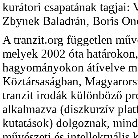
kurátori csapatának tagjai:
Zbynek Baladrán, Boris On
A tranzit.org független műv
melyek 2002 óta határokon,
hagyományokon átívelve mű
Köztársaságban, Magyarors
tranzit irodák különböző p
alkalmazva (diszkurzív plat
kutatások) dolgoznak, mindi
művészeti és intellektuális 