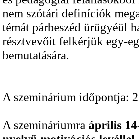
nem szótári definíciók mega
témát párbeszéd ürügyéül h
résztvevőit felkérjük egy-e
bemutatására.
A szeminárium időpontja: 20
A szemináriumra
április 14
nyelvű motivációs levéllel