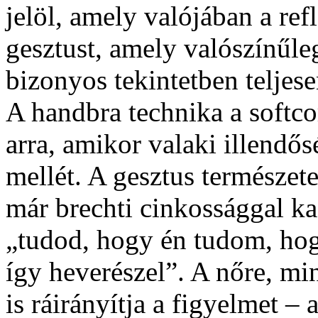
jelöl, amely valójában a re
gesztust, amely valószínűleg
bizonyos tekintetben teljese
A handbra technika a softco
arra, amikor valaki illendős
mellét. A gesztus természete
már brechti cinkossággal ka
„tudod, hogy én tudom, ho
így heverészel”. A nőre, min
is ráirányítja a figyelmet – 