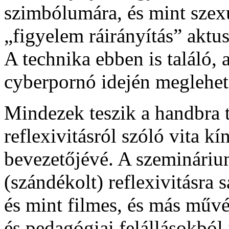
szimbólumára, és mint szex
„figyelem ráirányítás” aktusá
A technika ebben is találó,
cyberpornó idején meglehet
Mindezek teszik a handbra 
reflexivitásról szóló vita k
bevezetőjévé. A szemináriu
(szándékolt) reflexivitásra 
és mint filmes, és más művés
és pedagógiai felállásokból